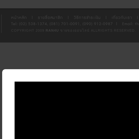
หน้าหลัก
|
รายชื่อสมาชิก
|
วิธีการชำระเงิน
|
เกี่ยวกับเรา
|
Tel: (02) 538-1374, (081) 701-0091, (090) 912-0987
|
Email: t
COPYRIGHT 2009
RAN4U
ขายของออนไลน์
ALLRIGHTS RESERVED.