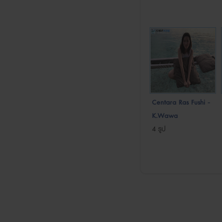
Centara Ras Fushi -
K.Wawa
4 รูป