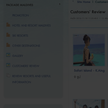
Site Home
| Customers
PACKAGE MALDIVES
Customers' Review
PROMOTION
ส่งเมื่อ 2016-11-18 11:20:48.0 | 15 Alb
HOTEL AND RESORT MALDIVES
SKI RESORTS
OTHER DESTINATIONS
GALLERY
CUSTOMERS' REVIEW
Safari Island - K.Aing
REVIEW RESORTS AND USEFUL
9 รูป
INFORMATION