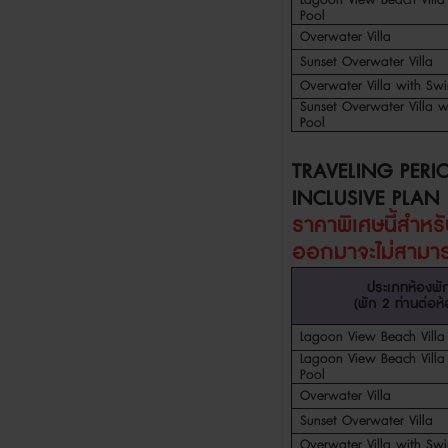
Pool
Overwater Villa
Sunset Overwater Villa
Overwater Villa with Swir
Sunset
Overwater Villa w
Pool
TRAVELING PERI
INCLUSIVE PLAN
ราคาพิเศษนี้สำห
ออกมา
จะไม่สาม
ประเภทห้องพั
(
พัก
2
ท่านต่อห
Lagoon View Beach Villa
Lagoon View Beach Villa 
Pool
Overwater Villa
Sunset Overwater Villa
Overwater Villa with Swir