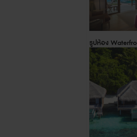
รูปห้อง
Waterfron