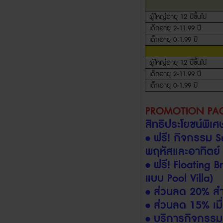
ผู้ใหญ่อายุ
12
ปีขึ้นไป
เด็กอายุ
2-11.99
ปี
เด็กอายุ
0-1.99
ปี
ผู้ใหญ่อายุ
12
ปีขึ้นไป
เด็กอายุ
2-11.99
ปี
เด็กอายุ
0-1.99
ปี
PROMOTION PA
สิทธิประโยชน์พิเ
•
ฟรี
!
กิจกรรม
S
พฤหัสและอาทิตย
•
ฟรี
! Floating 
แบบ
Pool Villa)
•
ส่วนลด
20%
ส
•
ส่วนลด
15%
เม
•
บริการกิจกรรม