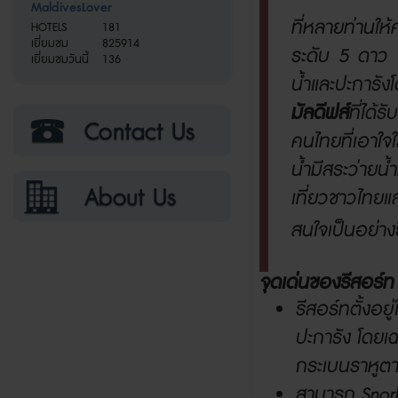
MaldivesLover
ที่หลายท่านใ
HOTELS
181
เยี่ยมชม
825914
ระดับ 5 ดาว
เยี่ยมชมวันนี้
136
น้ำและปะการ
มัลดีฟส์
ที่ได้
คนไทยที่เอาใจ
น้ำมีสระว่ายน
เที่ยวชาวไทยแล
สนใจเป็นอย่างย
จุดเด่นของรีสอร์ท
รีสอร์ทตั้งอยู
ปะการัง โดยเ
กระเบนราหูต
สามารถ
Snor