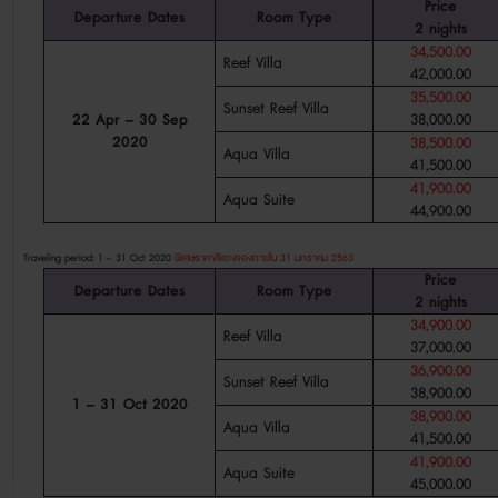
Price
Departure Dates
Room Type
2
nights
34,500.00
Reef Villa
42,000.00
35,500.00
Sunset Reef Villa
22 Apr – 30 Sep
38,000.00
2020
38,500.00
Aqua Villa
41,500.00
41,900.00
Aqua Suite
44,900.00
Traveling period: 1 – 31 Oct 2020
พิเศษราคาสีแดงจองภายใน 31 มกราคม 2563
Price
Departure Dates
Room Type
2
nights
34,900.00
Reef Villa
37,000.00
36,900.00
Sunset Reef Villa
38,900.00
1 – 31 Oct 2020
38,900.00
Aqua Villa
41,500.00
41,900.00
Aqua Suite
45,000.00