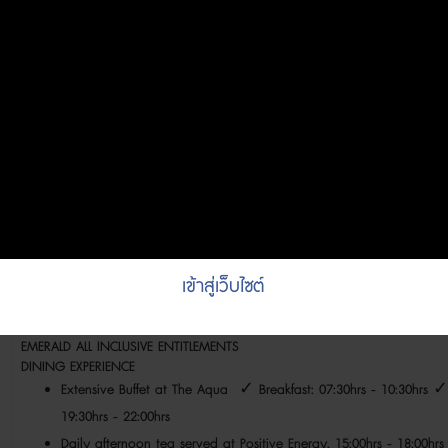
Packages Include:
รับ-ส่ง สนามบิน – รีสอร์ท – สนามบินด้วยเครื่องบินน้ำ / Round Trip 
ที่พักในรีสอร์ท / Accommodation at the resort
รวมค่าอาหารเช้า กลางวัน เย็น ทุกมื้อ ที่ห้องอาหารหลัก รวมเครื่องดื่มที่ไม
เบียร์ ไวน์ ในบาร์ตาม List All Inclusive / All Inclusive Plan: includin
การต้อนรับและอำนวยความสะดวกที่สนามบิน มาเล่ / Meet and greet a
บริการ Wi-Fi บริเวณพื้นที่ส่วนกลางและในวิลล่า/ Free Wifi in all area
กิจกรรม 1 ครั้งต่อการเข้าพัก (ตามตารางกิจกรรมของรีสอร์ท) ทั้งนี้ขึ
การยืมอุปกรณ์ Snorkeling ฟรี
บริการฟิตเนสเซ็นเตอร์, แบดมินตัน, ปิงปอง, เกมส์ปาลูกดอก, เทนนิส
Inclusive of GST Tax, Service charge, Green Tax
เข้าสู่เว็บไซต์
ค่าประกันภัยเดินทาง/ Travel Insurance
EMERALD ALL INCLUSIVE ENTITLEMENTS
DINING EXPERIENCE
Extensive Buffet at The Aqua ✓ Breakfast: 07:30hrs - 10:30hrs ✓
19:30hrs - 22:00hrs
Daily afternoon tea served at Positive Energy, 15:00hrs - 18:00h