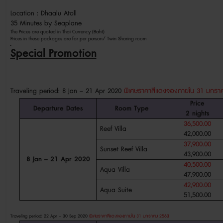
Location : Dhaalu Atoll
35 Minutes by Seaplane
The Prices are quoted in Thai Currency (Baht)
Prices in these packages are for per person/ Twin Sharing room
Special Promotion
Traveling period: 8 Jan – 21 Apr 2020
พิเศษราคาสีแดงจองภายใน 31 มกรา
Price
Departure Dates
Room Type
2
nights
36,500.00
Reef Villa
42,000.00
37,900.00
Sunset Reef Villa
43,900.00
8 Jan – 21 Apr 2020
40,500.00
Aqua Villa
47,900.00
42,900.00
Aqua Suite
51,500.00
Traveling period: 22 Apr – 30 Sep 2020
พิเศษราคาสีแดงจองภายใน 31 มกราคม 2563