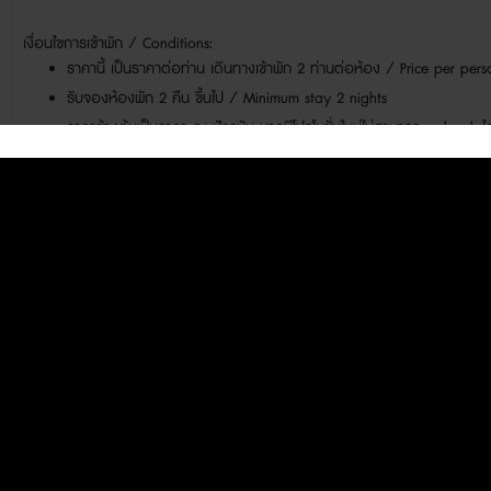
เงื่อนไขการเข้าพัก / Conditions:
ราคานี้ เป็นราคาต่อท่าน เดินทางเข้าพัก 2 ท่านต่อห้อง / Price per pe
รับจองห้องพัก 2 คืน ขึ้นไป / Minimum stay 2 nights
ราคาข้างต้นเป็นราคา ณ ปัจจุบัน หากมีโปรโมชั่นใหม่ไม่สามารถ re-book ได
ราคาข้างต้นเป็นราคาตามอัตราแลกเปลี่ยน ณ ปัจจุบัน หากมีการเปลี่ยนแป
เวลาที่ทำการจอง บริษัทฯขอสงวนสิทธิ์ในการเปลี่ยนแปลงราคา
ราคาข้างต้นคำนวณจากอัตราภาษีของประเทศมัลดีฟส์ ณ อัตราปัจจุบัน (G
ภาษีต่างๆ ของประเทศมัลดีฟส์ ณ ช่วงเวลาที่ทำการจอง บริษัทฯขอสงวนส
หมายเหตุ
**การเดินทางสู่รีสอร์ทนี้ต้องเดินทางด้วยเครื่องบิน Seaplane (หยุดให้
operate day time only. Guest arrival after 16.00 hrs.
**ข้อกำหนดสำหรับการเดินทางโดย Seaplane กระเป๋าเดินทางเช็คอิน มีน้ำห
เกินกำหนด จะต้องเสียค่าระวางเพิ่มโดยตรงกับเจ้าหน้าที่สายการบิน/ 
Baggage up to 20 kg./person. Baggage in excess will be charged