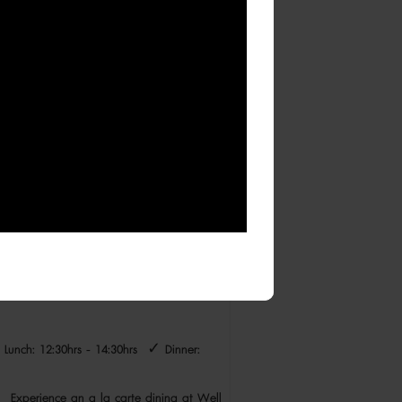
transfer by Seaplane
่มีและเครื่องดื่มที่มีแอลกอฮอล์ เช่น เหล้า
g alcoholic & non-alcoholic drink.
t Male airport
้นอยู่กับสภาพอากาศและควรจองล่วงหน้า
 Lunch: 12:30hrs - 14:30hrs ✓ Dinner:
rs Experience an a la carte dining at Well