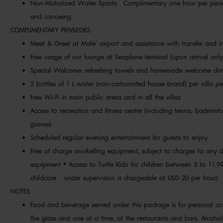
Non-Motorized Water Sports: Complimentary one hour per perso
and canoeing
COMPLIMENTARY PRIVILEGES
Meet & Greet at Male’ airport and assistance with transfer and i
Free usage of our lounge at Seaplane terminal (upon arrival o
Special Welcome: refreshing towels and homemade welcome drin
2 bottles of 1 L water (non-carbonated house brand) per villa pe
Free Wi-Fi in main public areas and in all the villas
Access to recreation and fitness centre (including tennis, badminto
games)
Scheduled regular evening entertainment for guests to enjoy
Free of charge snorkelling equipment, subject to charges to any
equipment ▪ Access to Turtle Kidz for children between 3 to 11.99
childcare under supervision is chargeable at USD 20 per hour
NOTES
Food and beverage served under this package is for personal co
the glass and one at a time, at the restaurants and bars. Alcoholi