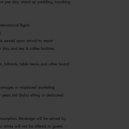
n per day: stand up paddling, kayaking
nternational flights
nly)
k served upon arrival to resort
r day and tea & coffee facilities.
n, billiards, table tennis and other board
 damages or misplaced snorkeling
 years old (Baby sitting or dedicated
)
nsumption. Beverage will be served by
c drinks will not be offered to guests