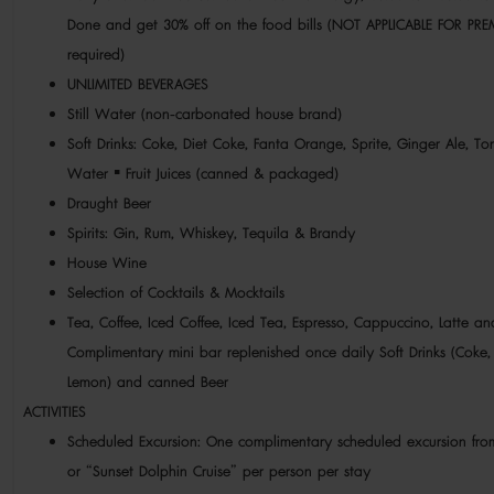
Done and get 30% off on the food bills (NOT APPLICABLE FOR P
required)
UNLIMITED BEVERAGES
Still Water (non-carbonated house brand)
Soft Drinks: Coke, Diet Coke, Fanta Orange, Sprite, Ginger Ale,
Water ▪ Fruit Juices (canned & packaged)
Draught Beer
Spirits: Gin, Rum, Whiskey, Tequila & Brandy
House Wine
Selection of Cocktails & Mocktails
Tea, Coffee, Iced Coffee, Iced Tea, Espresso, Cappuccino, Latte a
Complimentary mini bar replenished once daily Soft Drinks (Coke, 
Lemon) and canned Beer
ACTIVITIES
Scheduled Excursion: One complimentary scheduled excursion from
or “Sunset Dolphin Cruise” per person per stay