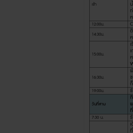
น
เช้า
ท
ห
C
12:00
น
.
ต
14:30
น
.
ห
เ
เ
15:00
น
.
ห
W
พ
ข
16:30
น
.
ก็
ร
19:00
น
.
ก
พ
วันที่สาม
ท
ร
7:30
น
.
เ
ท