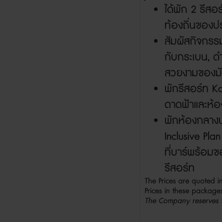
ได้พัก
2
รีสอร
ท้องถิ่นของป
สัมผัสกิจกรร
กับกระเบน
,
ด
สวยงามของมั
พักรีสอร์ท
K
ดาดฟ้าและห้อ
พักห้องกลางน้
Inclusive Pla
ที่บาร์
พร้อมขอ
รีสอร์ท
The Prices are quoted i
Prices in these packa
The Company reserves th