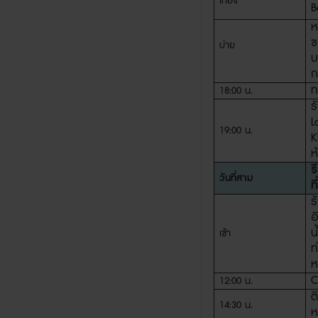
เที่ยง
B
ห
ข
บ่าย
บ
ก
ท
18:00
น
.
ร
L
19:00
น
.
K
ห
ร
วันที่สาม
ที
ร
อ
น
เช้า
ท
ห
C
12:00
น
.
ต
14:30
น
.
ห