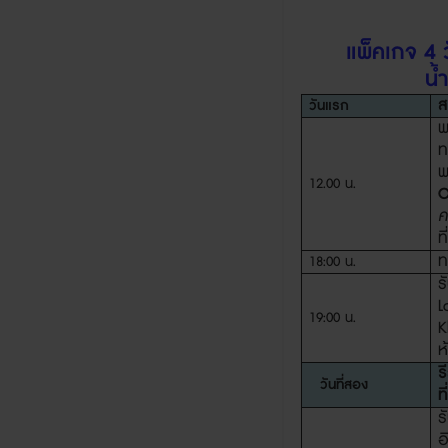
แพ็คเกจ 4
น้
ส
วันแรก
พ
ท
พ
12.00
น
.
O
ค
ท
ท
18:00
น
.
ร
L
19:00
น
.
K
ห
ร
วันที่สอง
ที
ร
อ