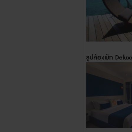
รูปห้องพัก
Delux