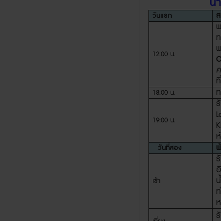
น้
ส
วันแรก
พ
ท
พ
12.00
น
.
O
ค
ท
ท
18:00
น
.
ร
L
19:00
น
.
K
ห
พ
วันที่สอง
ร
อ
น
เช้า
ท
ห
ร