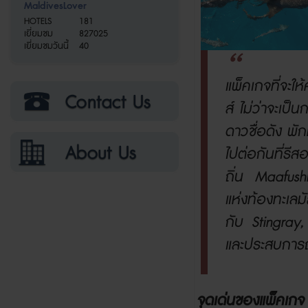
MaldivesLover
HOTELS
181
เยี่ยมชม
827025
เยี่ยมชมวันนี้
40
แพ็คเกจที่จะใ
ส์
ไม่ว่าจะเป็น
ดาวชื่อดัง
พัก
ไปต่อกันที่รีส
ถิ่น
Maafus
แห่งท้องทะเลมั
กับ
Stingray
และประสบการณ
จุดเด่นของแพ็คเกจ