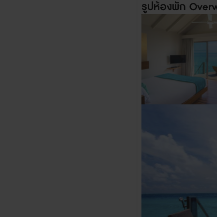
รูปห้องพัก Overw