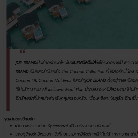
JOY ISLAND
เป็นรีสอร์ทเปิดใหม่ใน
ประเทศมัลดีฟส์
ซึ่งได้เปิดอย่างเป็นทางก
ISLAND
เป็นรีสอร์ทในเครือ
The Cocoon Collection
ที่มีรีสอร์ทพี่น้อง 
Cocoon
และ
Cocoon Maldives
รีสอร์ท
JOY ISLAND
ตั้งอยู่ทางเหนือข
ที่ให้บริการแบบ
All Inclusive Meal Plan
น้ำทะเลรอบๆมีสีสวยงาม ให้บริ
อีกรีสอร์ทที่น่าสนใจสำหรับกลุ่มครอบครัว, เพื่อนหรือจะเป็นคู่รัก อีกหนึ่ง
จุดเด่นของรีสอร์ท
เ
ดินทางสะดวกด้วย Speedboat 40
นาทีจากสนามบินมาเล่
รอบๆรีสอร์ทมีแนวปะการังที่สวยงามและมีสัตว์ทะเลให้เห็นได้
และสามารถดำน้ำ