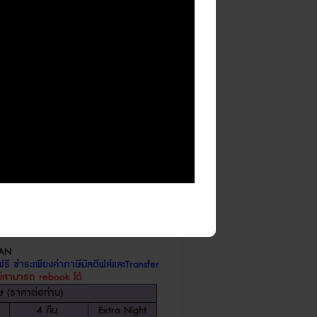
59,700
N/A
61,700
N/A
68,100
N/A
อง
)
44,500
9,300
63,000
13,900
69,800
15,600
่
2
ท่าน
)
33,300
6,600
5,000
500
มีค่าใช้จ่าย
รพิเศษ
*
LAN
ี ชำระเพียงค่าภาษีมัลดีฟส์และ
Transfer
ม่สามารถ
rebook
ได้
ษ
(
ราคาต่อท่าน
)
4
คืน
Extra Night