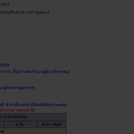
่มเติม
)
รสดใหม่ให้บริการ
อาทิ
Seafood
2569
าพอากาศ
,
ที่นั่งว่างและจำนวนผู้ร่วมกิจกรรม
)
้ขึ้นอยู่กับสภาพอากาศ
)
ี ชำระเพียงค่าภาษีมัลดีฟส์และ
Transfer
ม่สามารถ
rebook
ได้
ษ
(
ราคาต่อท่าน
)
4
คืน
Extra Night
อง
)