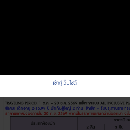
2 Nights Lagoon Villa + 2 Nights
N/A
N/A
Beach Suite Pool
2 Nights Beach Suite Pool + 2
N/A
N/A
Nights Lagoon Suite
2 Nights Beach Suite Pool + 2
N/A
N/A
Nights Lagoon Suite Pool
ห้องแบบ
2
ห้องนอน
(
พัก
4
ท่านต่อห้
Family Beach Villa
26,000
35,300
Beach Residence
35,300
49,100
Lagoon Residence
38,700
54,300
Extra Person Supplement (
พักกับผู้ใหญ
ผู้ใหญ่อายุ
16
ปีขึ้นไป
20,300
26,800
เด็กอายุ
2 – 15.99
ปี
4,000
4,500
เข้าสู่เว็บไซต์
ทารกอายุ
0 – 1.99
ปี
ไม่
*
เด็กรับประทานอาหารเมนูเด็กในห้องอาหา
TRAVELING PERIOD: 1
ต.ค.
– 20
ธ.ค.
2569
แพ็คเกจแบบ
ALL INCLUSIVE P
พิเศษ
!
เด็กอายุ
2-15.99
ปี พักกับผู้ใหญ่
2
ท่าน เข้าพัก
+
รับประทานอาหารฟร
ราคาพิเศษนี้จองภายใน
30
ก.ย.
2569
หากมีโปรราคาพิเศษกว่านี้ออกมา จะไ
ราคาพิเศ
ประเภทห้องพัก
2
คืน
3
คืน