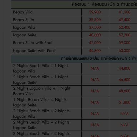
ห้องแบบ
1
ห้องนอน
(
พัก
2
ท่านต่อห้
Beach Villa
29,900
41,000
Beach Suite
35,500
49,400
Lagoon Villa
37,500
52,400
Lagoon Suite
40,800
57,200
Beach Suite with Pool
42,000
59,000
Lagoon Suite with Pool
44,800
63,300
การพักแบบผสม
ประเภทห้องพัก
พัก
ท่
2
(
2
2 Nights Beach Villa + 1 Night
N/A
44,800
Lagoon Villa
2 Nights Beach Villa + 1 Night
N/A
46,400
Lagoon Suite
2 Nights Lagoon Villa + 1 Night
N/A
48,600
Beach Villa
1 Night Beach Villa+ 2 Nights
N/A
51,800
Lagoon Suite
2 Nights Beach Villa + 2 Nights
N/A
N/A
Lagoon Villa
2 Nights Beach Villa + 2 Nights
N/A
N/A
Lagoon Suite
2 Nights Beach Villa + 2 Nights
N/A
N/A