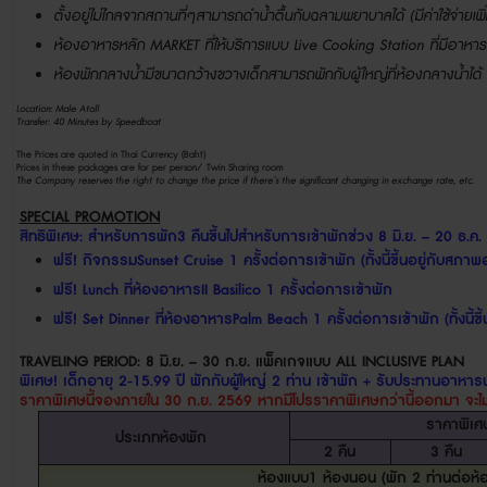
ตั้งอยู่ไม่ไกลจากสถานที่ๆสามารถดำน้ำตื้นกับฉลามพยาบาลได้
(
มีค่าใช้จ่ายเพิ
ห้องอาหารหลัก
MARKET
ที่ให้บริการแบบ
Live Cooking Station
ที่มีอาหา
ห้องพักกลางน้ำมีขนาดกว้างขวาง
เด็กสามารถพักกับผู้ใหญ่ที่ห้องกลางน้ำได้
Location: Male Atoll
Transfer: 40 Minutes by Speedboat
The Prices are quoted in Thai Currency (Baht)
Prices in these packages are for per person/ Twin Sharing room
The Company reserves the right to change the price if there’s the significant changing in exchange rate, etc.
SPECIAL PROMOTION
สิทธิพิเศษ
:
สำหรับการพัก
3
คืนขึ้นไป
สำหรับการเข้าพักช่วง
8
มิ
.
ย
.
– 20
ธ
.
ค
.
ฟรี
!
กิจกรรม
Sunset Cruise 1
ครั้งต่อการเข้าพัก
(
ทั้งนี้ขึ้นอยู่กับสภ
ฟรี! Lunch
ที่ห้องอาหาร
II Basilico 1
ครั้งต่อการเข้าพัก
ฟรี! Set Dinner
ที่ห้องอาหาร
Palm Beach 1
ครั้งต่อการเข้าพัก
(
ทั้งนี
TRAVELING PERIOD: 8
มิ.ย.
– 30
ก.ย. แพ็คเกจแบบ
ALL INCLUSIVE PLAN
พิเศษ
!
เด็กอายุ
2-15.99
ปี พักกับผู้ใหญ่
2
ท่าน เข้าพัก
+
รับประทานอาหารฟร
ราคาพิเศษนี้จองภายใน
30
ก.ย.
2569
หากมีโปรราคาพิเศษกว่านี้ออกมา จะไ
ราคาพิเศ
ประเภทห้องพัก
2
คืน
3
คืน
ห้องแบบ
1
ห้องนอน
(
พัก
2
ท่านต่อห้