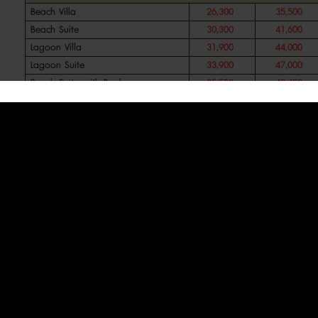
Beach Villa
26,300
35,500
Beach Suite
30,300
41,600
Lagoon Villa
31,900
44,000
Lagoon Suite
33,900
47,000
Beach Suite with Pool
35,500
49,400
Lagoon Suite with Pool
40,500
56,600
การพักแบบผสม
ประเภทห้องพัก
พัก
ท่
2
(
2
2 Nights Beach Villa + 1 Night
N/A
38,400
Lagoon Villa
2 Nights Beach Villa + 1 Night
N/A
39,400
Lagoon Suite
2 Nights Lagoon Villa + 1 Night
N/A
41,200
Beach Villa
1 Night Beach Villa+ 2 Nights
N/A
43,200
Lagoon Suite
2 Nights Beach Villa + 2 Nights
N/A
N/A
Lagoon Villa
2 Nights Beach Villa + 2 Nights
N/A
N/A
Lagoon Suite
2 Nights Beach Villa + 2 Nights
N/A
N/A
Lagoon Suite Pool