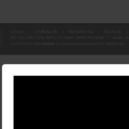
หน้าหลัก
|
รายชื่อสมาชิก
|
วิธีการชำระเงิน
|
เกี่ยวกับเรา
|
Tel: (02) 538-1374, (081) 701-0091, (090) 912-0987
|
Email: t
COPYRIGHT 2009
RAN4U
ขายของออนไลน์
ALLRIGHTS RESERVED.