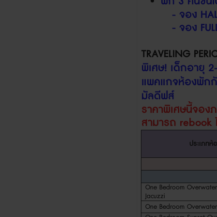
พัก
3
คืนขึ้
-
จอง
HAL
-
จอง
FUL
TRAVELING PERIO
พิเศษ
!
เด็กอายุ
2
แพคแกจห้องพักกั
มัลดีฟส์
ราคาพิเศษนี้จอง
สามารถ
rebook
ประเภทห้
One Bedroom Overwater 
Jacuzzi
One Bedroom Overwater 