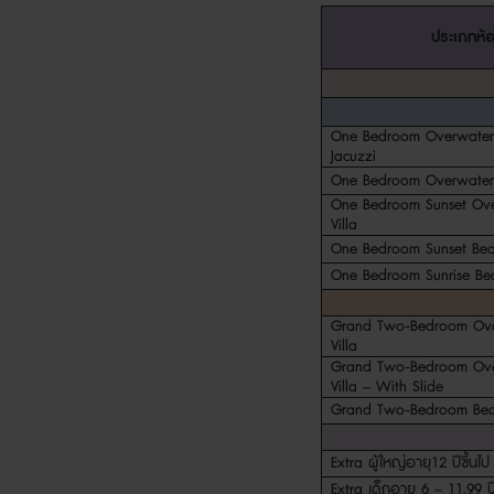
ประเภทห้
One Bedroom Overwater 
Jacuzzi
One Bedroom Overwater 
One Bedroom Sunset Ove
Villa
One Bedroom Sunset Beac
One Bedroom Sunrise Bea
Grand Two-Bedroom Ove
Villa
Grand Two-Bedroom Ove
Villa – With Slide
Grand Two-Bedroom Beac
Extra
ผู้ใหญ่อายุ
12
ปีขึ้นไป
Extra
เด็กอายุ
6 – 11.99
ป