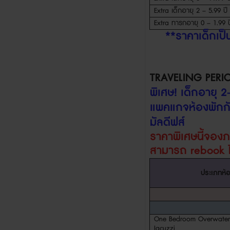
Extra
เด็กอายุ
2 – 5.99
ปี
Extra
ทารกอายุ
0 – 1.99
ป
**
ราคาเด็กเป
TRAVELING PERI
พิเศษ
!
เด็กอายุ
2
แพคแกจห้องพักกั
มัลดีฟส์
ราคาพิเศษนี้จอง
สามารถ
rebook
ประเภทห้
One Bedroom Overwater 
Jacuzzi