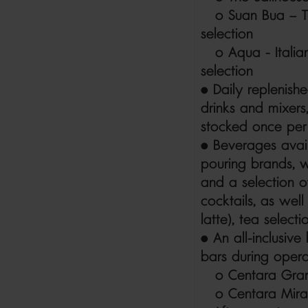
o Suan Bua – Tha
selection
o Aqua - Italian
selection
• Daily replenishe
drinks and mixers
stocked once per
• Beverages avail
pouring brands, w
and a selection o
cocktails, as well
latte), tea selecti
• An all-inclusiv
bars during opera
o Centara Grand 
o Centara Mirag