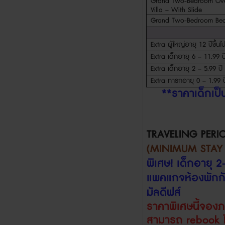
Grand Two-Bedroom Ove
Villa – With Slide
Grand Two-Bedroom Beac
Extra
ผู้ใหญ่อายุ
12
ปีขึ้นไ
Extra
เด็กอายุ
6 – 11.99
ป
Extra
เด็กอายุ
2 – 5.99
ปี
Extra
ทารกอายุ
0 – 1.99
ป
**
ราคาเด็กเป
TRAVELING PERI
(MINIMUM STAY
พิเศษ
!
เด็กอายุ
2
แพคแกจห้องพักกั
มัลดีฟส์
ราคาพิเศษนี้จอง
สามารถ
rebook