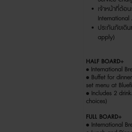
เจ้าหน้าที่ต้อ
International 
ประกันภัยเดิ
apply)
HALF BOARD+
•
International Br
• Buffet for dinn
set
menu at Bluef
• Includes 2 drin
choices)
FULL BOARD+
• International Br