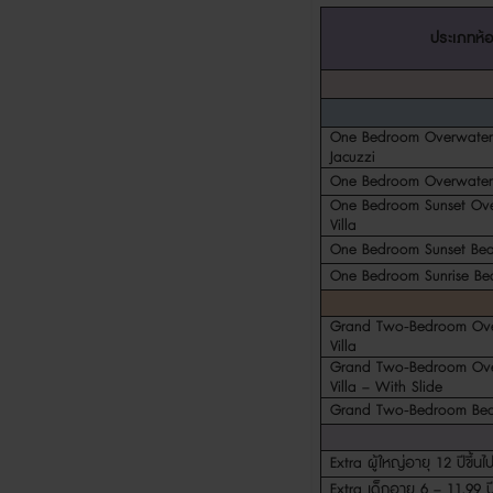
ประเภทห้
One Bedroom Overwater 
Jacuzzi
One Bedroom Overwater 
One Bedroom Sunset Ove
Villa
One Bedroom Sunset Beac
One Bedroom Sunrise Bea
Grand Two-Bedroom Ove
Villa
Grand Two-Bedroom Ove
Villa – With Slide
Grand Two-Bedroom Beac
Extra
ผู้ใหญ่อายุ
12
ปีขึ้นไ
Extra
เด็กอายุ
6 – 11.99
ป