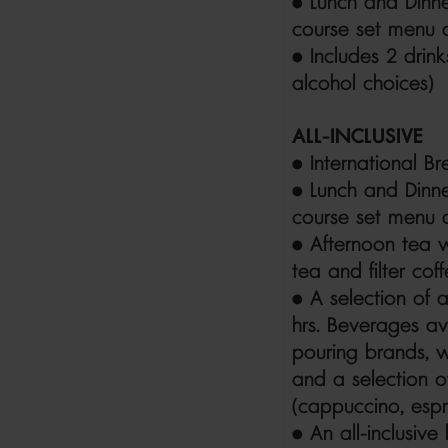
• Lunch and Dinne
course set
menu a
• Includes 2 drin
alcohol choices)
ALL-INCLUSIVE
• International Br
• Lunch and Dinne
course set
menu a
• Afternoon tea w
tea and filter cof
• A selection of 
hrs.
Beverages ava
pouring brands, w
and a selection of
(cappuccino, espre
• An all-inclusiv