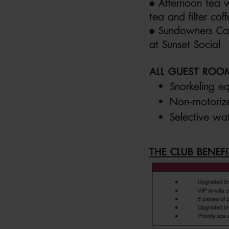
• Afternoon tea w
tea and filter cof
• Sundowners Can
at Sunset Social
ALL GUEST ROO
Snorkeling eq
Non-motorize
Selective wat
THE CLUB BENEF