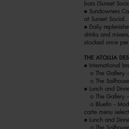
bars (Sunset Soci
• Sundowners Can
at Sunset Social.
• Daily replenishe
drinks and mixers
stocked once per
THE ATOLLIA DE
• International br
o The Gallery –
o The Sailhouse
• Lunch and Dinn
o The Gallery - I
o Bluefin - Mode
carte menu select
• Lunch and Dinn
o The Sailhouse -