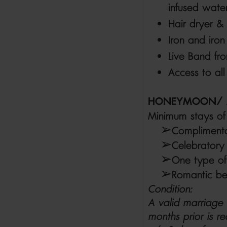
infused water
Hair dryer & f
Iron and iro
Live Band f
Access to al
HONEYMOON/ A
Minimum stays of 
➢
Complimenta
➢
Celebrator
➢
One type of 
➢
Romantic be
Condition:
A valid marriage 
months prior is r