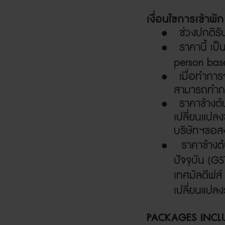
เงื่อนไขการเข้าพั
•
ช่วงปกติร
•
ราคานี้ เป
person base
•
เมื่อทำกา
สามารถทำ
•
ราคาข้างต
เปลี่ยนแปลง
บริษัทฯขอส
•
ราคาข้าง
ปัจจุบัน
(G
เทศมัลดีฟส์
เปลี่ยนแปล
PACKAGES INCL