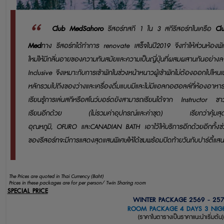
Club MedSahoro
รีสอร์ทสกี
1
ใน
3
สกีรีสอร์ทในเครือ
C
Med
ทาง รีสอร์ทได้ทำการ
renovate
เสร็จในปี
2019
จึงทำให้ส่วนห้อง
ใหม่ให้มีกลิ่นอายของความทันสมัยและความเป็นญี่ปุ่นที่
ผสมผสานกันอย่างล
Inclusive
จึงเหมาะกับการเข้าพักในช่วงหน้าหนาว
ผู้เข้าพักไม่ต้องออกไปไหน
เ
หลัก
รวมไปถึงของว่างและเครื่องดื่มแบบมีและไม่มีแอลกอฮอลล์ที่ห้องอา
เรียนรู้การเล่นสกีหรือสโนว์บอร์ด
ยังสามารถเรียนได้จาก
Instructor
ชาว
เรียนอีกด้วย
(
ไม่รวมค่าอุปกรณ์และค่าชุด
)
เรียกว่าคุ้มส
อุณหภูมิ
,
OFURO
และ
CANADIAN BATH
เอาไว้ให้บริการอีกด้วย
อีกทั้งช
ของรีสอร์ทจะมีการแสดงสุดแสนพิเศษให้ได้ชม
พร้อมปิดท้ายวันกับปาร์ตี้แสน
The Prices are quoted in Thai Currency (Baht)
Prices in these packages are for per person/ Twin Sharing room
SPECIAL PRICE
WINTER PACKAGE 2569 - 25
ROOM PACKAGE 4 DAYS 3 NIG
(
ราคาในตารางเป็นราคาแนะนำเริ่มต้น
)