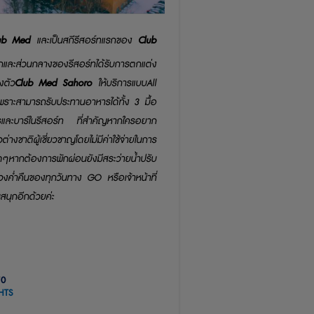
lub Med
และเป็นสกีรีสอร์ทแรกของ
Club
พักและส่วนกลางของรีสอร์ทได้รับการตกแต่ง
งตัว
Club Med Sahoro
ให้บริการแบบ
All
พราะสามารถรับประทานอาหารได้ทั้ง
3
มื้อ
หารและบาร์ในรีสอร์ท
ที่สำคัญหากใครอยาก
ต่างชาติผู้เชี่ยวชาญ
โดยไม่มีค่าใช้จ่ายในการ
ุดๆ
หากต้องการพักผ่อน
ยังมีสระว่ายน้ำปรับ
่วงค่ำคืนของทุกวัน
ทาง
GO
หรือเจ้าหน้าที่
สนุกอีกด้วยค่ะ
70
HTS