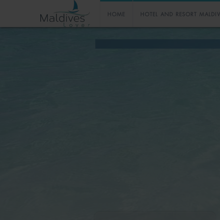
HOME
HOTEL AND RESORT MALDI